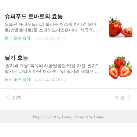
것들이 떠오르는데요. 입학과 벚꽃놀이 그리고 황
라는 역할을 하지만 피부의 미백을 역할도 톡톡히
사와 환절기등등 그중에서도 환절기에는 감기가
해낸다고 합니다. 대부분의 과일들은 많은 비타민
걸리기 쉽상인데 항상 건강을 챙기셔야 벚꽃놀이
슈퍼푸드 토마토의 효능
을 함유하고 있고 많은 수분으로 구성되어있어서
같은 봄나들이도 즐길 수 있다는 것을 명심하세요
피부미용에는 효과가 있지만 복숭아처럼 피부 미
~! 건강을 챙길 수 있는 방법은 여러가지인데요. 그
오늘은 슈퍼푸드라고 불리는 채소중 하나인 토마
백을 직접적으로..
중에서도 가장 기본적인 방법은 역시 바른 식습관
토(방울토마토)를 소개해드리겠습니다. 성공적인
및 균등한 영양분 섭취겠죠? 오늘은 고단백 저칼로
다이어트를 꿈꾸시거나 오랜기간 다이어트에 도전
몸에 좋은 음식
2017. 2. 23. 16:00
리의 대명사 두부의 효능에 대하여 한번 알아보려
하시는 다이어트 고수분들은 한번쯤은 해봤을 방
고 합니다. 두부의 효능으로 첫번째, 두부는 다들
법중 하나로 건강에 좋은 토마토다이어트가 있습
아시다시피 콩으로 만들었는데 콩은 말이 필요없
니다. 왜 다이어트를 하시는 분들에게 또는 헬스트
딸기 효능
을 정도로 두말하면 잔소리라고 불려집니다. 정말
레이너나 영양사분들께서 토마토와 닭가슴살을 추
단백질도 풍부하고 땅에서 나는 금이라 불릴만..
천하고 식단조절에 반드시 들어가는 단골 메뉴가
'딸기의 효능' 특유의 새콤달콤한 맛을 가진 '딸기'!
되었을지 알아봅시다. 먼저 토마토는 100g당 15Kca
딸기는 과일이 아닌 채소인데요! 딸기의 제철은 1~
l의 칼로리를 가지고 있는 매우 저칼로리 채소중에
5월까지이지만, 비닐하우스의 등장으로이제는 겨
몸에 좋은 음식
2017. 2. 13. 19:00
하나입니다. 때문에 토마토에 들어있는 영양소와
울철 과일로 많은 사람들이 잘 못 인식하고 있답니
수분을 공급함과 동시에 우리몸에 포만감과 영양
다. 딸기는 케잌,주스,쨈등 여러용도로 남녀노소 즐
분을 고루 분배하여 주어서 식욕억제효과와 더불
겨먹는 대중적인 인기를 가지고 있는 채소중에 하
이전
다음
어 다이어트로 인한 영양결핍증을 해결해주는 아
나인데요! 이러한 딸기가 가지고 있는 효능을 알아
주아주 이로운 채소중에 하나입니다. 그러면 다이
보도록 하겠습니다. 1.스트레스 완화 딸기는 비타
어트에 어떤 효..
민C가 100g당 62mg으로 귤보다1.5배,사과보다는 1
Blog is powered by
Tistory
/ Designed by
Tistory
0배정도로 함유되어있어서, 사람들의 스테레스 완
화에 좋다고 합니다! 2.피부미용 딸기에는 멜라닌
성분을 억제하는 성분이 있어,기미,주근깨,여드름
등의 피부의 트러블을 억제시키고,태양의 자외선