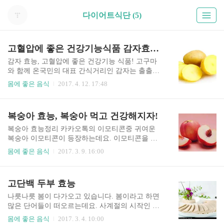
다이어트식단 (5)
고혈압에 좋은 건강기능식품 감자효능 6가지
감자 효능, 고혈압에 좋은 건강기능 식품! 고구마
와 함께 온국민의 대표 간식거리인 감자는 출출하
거나 입이 심심할께 소금간을 살짝하여 쪄먹으면
몸에 좋은 음식
2017. 4. 12. 17:48
간식거리로 제격입니다. 또한 패스트푸드에서 대
표적으로 사랑을 받고있는 감자튀김의 원재료도
감자인 만큼 식재료의 활용도 또한 매우 유용합니
복숭아 효능, 복숭아 먹고 건강해지자!
다. 감자는 과연 우리에게 어떠한 효능을 선물하고
있는지 한번 알아보겠습니다. 감자효능 ●빈혈 예방
복숭아 효능정리 카카오톡의 이모티콘중 귀여운
감자는 물론 탄수화물도 많이 함유된 채소중 한가
복숭아 이모티콘이 등장하는데요. 이모티콘을 볼
지 이지만 탄수화물 못지않게 각종 여러 비타민을
때마다 복숭아 생각이 종종나는것 같습니다. 딱딱
몸에 좋은 음식
2017. 3. 9. 16:00
함유하고 있습니다. 그중에서도 철분을 함유하고
하지 않고 살짝 익어 말랑말랑하면서 딱딱한 복숭
있는 감자는 빈혈예방에 좋은 효능을 보입니다. 또
아의 식감과 그 달콤한 향은 정말 최고라고 말하고
한 녹색채소와 곁들어 감자를 요리해 드신다면 만
싶을 정도로 맛이있는 복숭아의 효능에 대하여 한
고단백 두부 효능
성빈혈인 환자도 호전이 될 수 있을만큼 빈혈에 있
번 알아보았는데요. 복숭아가 과연 우리 몸에 어떻
어서 건강기능식품중 한가지 입니다. ●다이어트 효
게 이로운 효능을 선물하고있는지 복숭아 효능을
나릇나릇 봄이 다가오고 있습니다. 봄이라고 하면
과..
한번 알아보겠습니다. 복숭아 효능 피부미용과 노
많은 단어들이 떠오르는데요. 사계절의 시작인 봄
화방지 건강에 좋은 복숭아의 과육안에는 비타민C
바람이 어느덧 훌쩍 다가와버렸네요. '봄'하면 많은
몸에 좋은 음식
2017. 3. 4. 10:00
와 펙틴 그리고 베타카로틴의 성분이 피로회복이