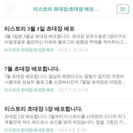
티스토리 초대장/초대장 배포 (3)
티스토리 3월 1일 초대장 배포
3월 1일분 3월달 초대장 배포합니다. 초대장 보유수량은 2장이구요.
비밀댓글로 필요하신 이유와 블로그의 방향성 주제를 적어주시고
초대받으실 메일 주소 남겨주시면 보내드리겠습니다. 보다 필요로
티스토리 초대장/초대장 배포
2018. 2. 28. 21:15
한 분들에게 드리기 위함이니메크로식 답변 정중히 사양하겠습니
다. 감사합니다.
7월 초대장 배포합니다.
7월 초대장 배포합니다. 열심히 해왔다고는 말할수 없지만 꾸준히
나름대로 성실히 블로그를 신경써서인지 7월달 초대장은 10장정도
가 여유가 있게 되었네요. 티스토리블로그 초대장이 필요하신분들
티스토리 초대장/초대장 배포
2017. 7. 15. 15:49
이라면 언제든지 댓글을 남겨주세요. 다만 자기자신이 왜 무엇때문
에 티스토리 블로그 초대장이 필요로하는것인지 이유와 어떤 형식
의 주제를 다룰 블로그인지 주제를 말씀해주세요. 댓글에 초대장이
티스토리 초대장 5장 배포합니다.
필요한 이유와 어떠한 주제를 다루게 될것인지 상세하게 말씀해주
신다면 저에게 보다 필요로 하신분들에게 나누어줄수 있도록 참고
초대장 5장 배포합니다. 2월부터 티스토리를 시작한뒤 드디어 약 5
할수 있을것같습니다. 복사 붙여넣기등의 성의없는 메크로식의 댓
개월만에 저도 애드센스 승인을 받게 되었습니다. 정말 그동안 기대
글은 정중히 사양하겠습니다. 댓글을 달아주실때에는 비밀댓글로
도 컸고 좌절도 컸지만 열심히 노력하던중 정말 좋으신분을 만나서
티스토리 초대장/초대장 배포
2017. 6. 8. 22:58
부탁드립니다. 아래의 조건을 충족시켜서 댓글을 달아주세요. 티스